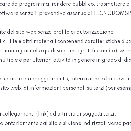
ricare da programma, rendere pubblico, trasmettere o 
e software senza il preventivo assenso di TECNODOMSP
vate del sito web senza profilo di autorizzazione;
 file e altri materiali contenenti caratteristiche distru
. immagini nelle quali sono integrati file audio), worm
ultiple e per ulteriori attività in genere in grado di dis
ssa causare danneggiamento, interruzione o limitazione 
 sito web, di informazioni personali su terzi (per esemp
ollegamenti (link) ad altri siti di soggetti terzi.
volontariamente dal sito e si viene indirizzati verso pag