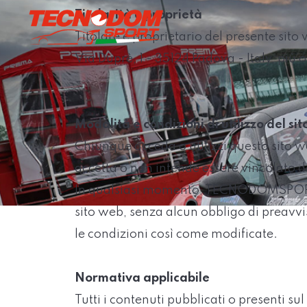
Titolarità e proprietà
Titolare e proprietario del presente si
Via Duprè, 1 - 35124 Padova - Italy, p
Modalità e condizioni di utilizzo del si
Chiunque acceda o utilizzi questo sito we
accetta o non intende essere vincolato da
In qualsiasi momento, TECNODOMSPORT si r
sito web, senza alcun obbligo di preavvis
le condizioni così come modificate.
Normativa applicabile
Tutti i contenuti pubblicati o presenti s