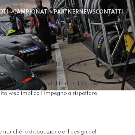
OTI
CAMPIONATI
PARTNER
NEWS
CONTATTI
 e P. IVA 3407376926 con sede legale in
erciale TECNODOM
ondizioni qui specificate. Se non le
ateriale da questo sito.
condizioni e le modalità di utilizzo del
 sito web implica l'impegno a rispettare
e nonché la disposizione e il design del