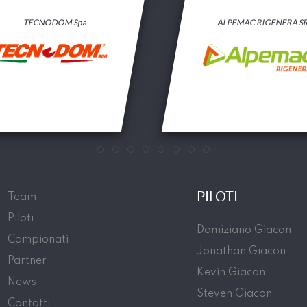
TECNODOM Spa
ALPEMAC RIGENERA S
PILOTI
Team
Piloti
Domiziano Giacon
Campionati
Jonathan Giacon
Partner
Kevin Giacon
News
Steven Giacon
Contatti