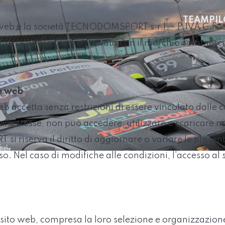
TEAM
PIL
to web è la società TECNODOMSPORT s.r.l. - P.IVA C.F.
iù oltre riconosciuta e chiamata con il marchio comm
to web
b accetta senza restrizioni di essere vincolato dalle c
lle stesse, non può accedere, utilizzare o scaricare m
iserva il diritto di aggiornare o variare le presenti 
o. Nel caso di modifiche alle condizioni, l'accesso al
ul sito web, compresa la loro selezione e organizzazion